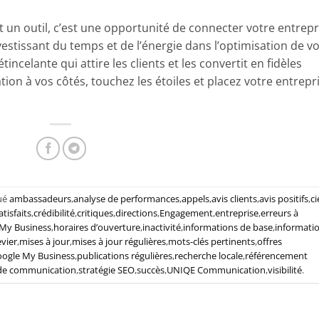
un outil, c’est une opportunité de connecter votre entrepr
estissant du temps et de l’énergie dans l’optimisation de v
incelante qui attire les clients et les convertit en fidèles
 à vos côtés, touchez les étoiles et placez votre entrepr
ué
ambassadeurs
,
analyse de performances
,
appels
,
avis clients
,
avis positifs
,
ci
atisfaits
,
crédibilité
,
critiques
,
directions
,
Engagement
,
entreprise
,
erreurs à
My Business
,
horaires d’ouverture
,
inactivité
,
informations de base
,
informati
evier
,
mises à jour
,
mises à jour régulières
,
mots-clés pertinents
,
offres
Google My Business
,
publications régulières
,
recherche locale
,
référencement
 de communication
,
stratégie SEO
,
succès
,
UNIQE Communication
,
visibilité
.