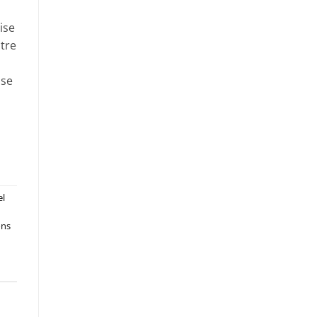
ise
otre
ise
el
ons