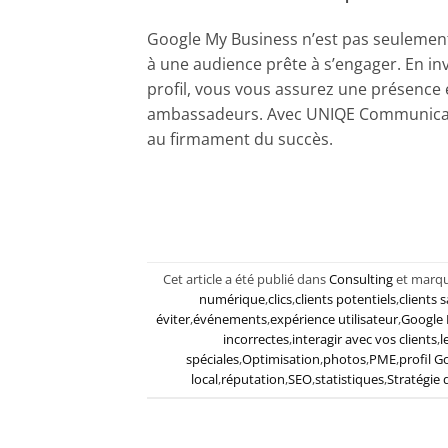
Google My Business n’est pas seulement 
à une audience prête à s’engager. En inv
profil, vous vous assurez une présence ét
ambassadeurs. Avec UNIQE Communication
au firmament du succès.
Cet article a été publié dans
Consulting
et marq
numérique
,
clics
,
clients potentiels
,
clients s
éviter
,
événements
,
expérience utilisateur
,
Google 
incorrectes
,
interagir avec vos clients
,
l
spéciales
,
Optimisation
,
photos
,
PME
,
profil 
local
,
réputation
,
SEO
,
statistiques
,
Stratégie