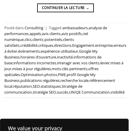
CONTINUER LA LECTURE
→
Posté dans
Consulting
|
Tagged
ambassadeurs
,
analyse de
performances
,
appels
,
avis clients
,
avis positifs
,
ciel
numérique
,
clics
,
clients potentiels
,
clients
satisfaits
,
crédibilité
,
critiques
,
directions
,
Engagement
,
entreprise
,
erreurs
à éviter
,
événements
,
expérience utilisateur
,
Google My
Business
,
horaires d’ouverture
,
inactivité
,
informations de
base
,
informations incorrectes
,
interagir avec vos clients
,
levier
,
mises à
jour
,
mises à jour régulières
,
mots-clés pertinents
,
offres
spéciales
,
Optimisation
,
photos
,
PME
,
profil Google My
Business
,
publications régulières
,
recherche locale
,
référencement
local
,
réputation
,
SEO
,
statistiques
,
Stratégie de
communication
,
stratégie SEO
,
succès
,
UNIQE Communication
,
visibilité
We value your privacy