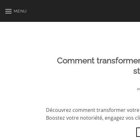
Passer
au
MENU
contenu
Comment transformer 
s
P
Découvrez comment transformer votre i
Boostez votre notoriété, engagez vos c