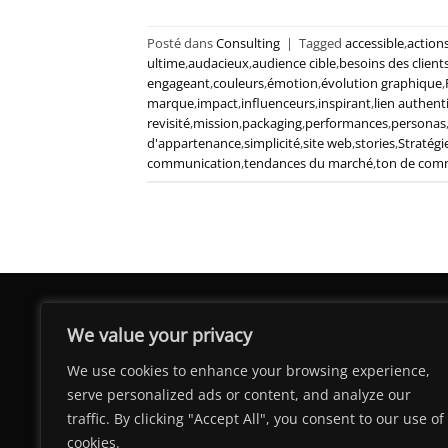
Posté dans
Consulting
|
Tagged
accessible
,
action
ultime
,
audacieux
,
audience cible
,
besoins des client
engageant
,
couleurs
,
émotion
,
évolution graphique
,
marque
,
impact
,
influenceurs
,
inspirant
,
lien authent
revisité
,
mission
,
packaging
,
performances
,
personas
d'appartenance
,
simplicité
,
site web
,
stories
,
Stratég
communication
,
tendances du marché
,
ton de com
We value your privacy
We use cookies to enhance your browsing experience,
serve personalized ads or content, and analyze our
traffic. By clicking "Accept All", you consent to our use of
cookies.