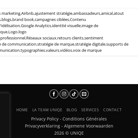
s marketing
,
Airbnb
,
ajustement stratégie
,
ambassadeurs
,
amical
,
atout
s
,
blogs
,
brand book
,
campagnes ciblées
,
Contenu
Fidélisation
,
Google Analytics
,
identité visuelle
,
image de
ique
,
Logo
,
logo
,
professionnel
,
Réseaux sociaux
,
retours clients
,
sentiment
ie de communication
,
stratégie de marque
,
stratégie digitale
,
supports de
munication
,
typographies
,
valeurs
,
vidéos
,
voix de marque
HOME
LA TEAM UNIQE
BLOG
SERVICES
CONTACT
Privacy Policy
-
Conditions Générales
Privacyverklaring
-
Algemene Voorwaarden
2026 © UNIQE