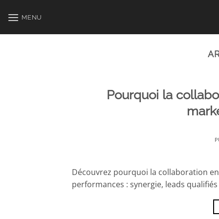
Passer
au
MENU
contenu
AR
Pourquoi la collabo
marke
P
Découvrez pourquoi la collaboration ent
performances : synergie, leads qualifiés