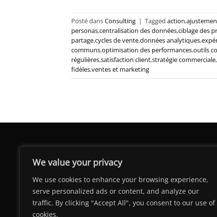
Posté dans
Consulting
|
Tagged
action
,
ajustement
personas
,
centralisation des données
,
ciblage des p
partage
,
cycles de vente
,
données analytiques
,
expé
communs
,
optimisation des performances
,
outils c
régulières
,
satisfaction client
,
stratégie commerciale
,
fidèles
,
ventes et marketing
We value your privacy
We use cookies to enhance your browsing experience,
serve personalized ads or content, and analyze our
traffic. By clicking "Accept All", you consent to our use of
cookies.