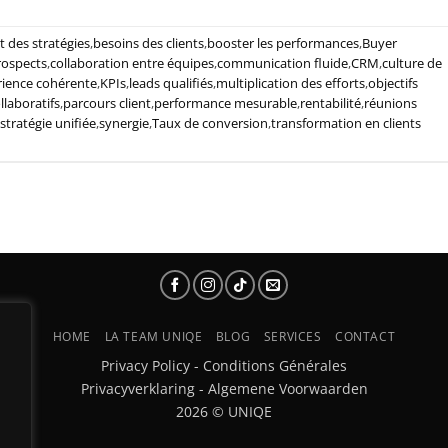
 des stratégies
,
besoins des clients
,
booster les performances
,
Buyer
rospects
,
collaboration entre équipes
,
communication fluide
,
CRM
,
culture de
rience cohérente
,
KPIs
,
leads qualifiés
,
multiplication des efforts
,
objectifs
ollaboratifs
,
parcours client
,
performance mesurable
,
rentabilité
,
réunions
stratégie unifiée
,
synergie
,
Taux de conversion
,
transformation en clients
HOME
LA TEAM UNIQE
BLOG
SERVICES
CONTACT
Privacy Policy
-
Conditions Générales
Privacyverklaring
-
Algemene Voorwaarden
2026 © UNIQE