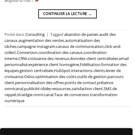
CONTINUER LA LECTURE
→
Posté dans
Consulting
|
Tagged
abandon de panier
,
audit des
canaux
,
augmentation des ventes
,
automatisation des
tâches
,
campagne Instagram
,
canaux de communication
,
click-and-
collect
,
Conversion
,
coordination des canaux
,
coordination
interne
,
CRM
,
croissance des revenus
,
données client centralisées
,
email
personnalisé
,
expérience client homogène
,
Fidélisation
,
formation des
équipes
,
gestion centralisée
,
HubSpot
,
interactions clients
,
levier de
croissance
,
Odoo
,
optimisation des coûts
,
outils de gestion
,
parcours
client
,
personnalisation des offres
,
points de contact
,
présence
omnicanal
,
publicité ciblée
,
ressources
,
satisfaction client
,
SMS de
rappel
,
stratégie omni-canal
,
Taux de conversion
,
transformation
numérique