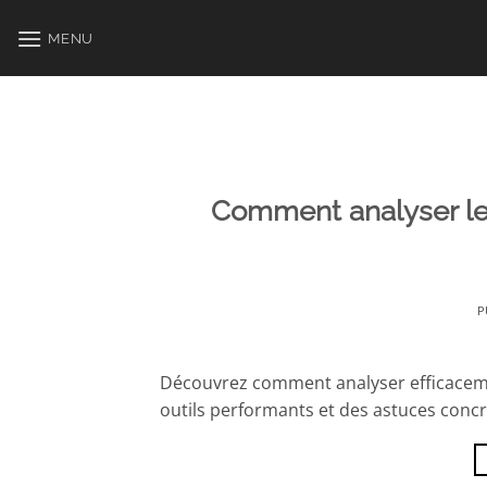
Passer
au
MENU
contenu
Comment analyser l
P
Découvrez comment analyser efficaceme
outils performants et des astuces concr