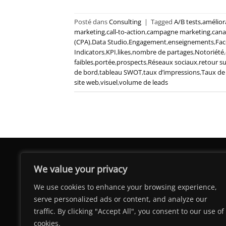
Posté dans
Consulting
|
Tagged
A/B tests
,
amélior
marketing
,
call-to-action
,
campagne marketing
,
cana
(CPA)
,
Data Studio
,
Engagement
,
enseignements
,
Fa
Indicators
,
KPI
,
likes
,
nombre de partages
,
Notoriété
,
faibles
,
portée
,
prospects
,
Réseaux sociaux
,
retour su
de bord
,
tableau SWOT
,
taux d’impressions
,
Taux de 
site web
,
visuel
,
volume de leads
We value your privacy
We use cookies to enhance your browsing experience,
serve personalized ads or content, and analyze our
traffic. By clicking "Accept All", you consent to our use of
cookies.