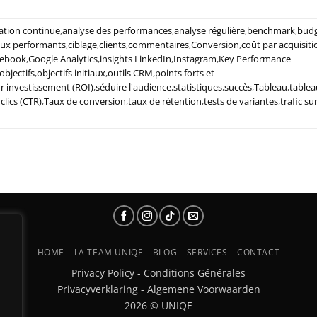
ation continue
,
analyse des performances
,
analyse régulière
,
benchmark
,
bud
ux performants
,
ciblage
,
clients
,
commentaires
,
Conversion
,
coût par acquisiti
cebook
,
Google Analytics
,
insights LinkedIn
,
Instagram
,
Key Performance
objectifs
,
objectifs initiaux
,
outils CRM
,
points forts et
r investissement (ROI)
,
séduire l'audience
,
statistiques
,
succès
,
Tableau
,
tablea
clics (CTR)
,
Taux de conversion
,
taux de rétention
,
tests de variantes
,
trafic sur
HOME
LA TEAM UNIQE
BLOG
SERVICES
CONTACT
Privacy Policy
-
Conditions Générales
Privacyverklaring
-
Algemene Voorwaarden
2026 © UNIQE