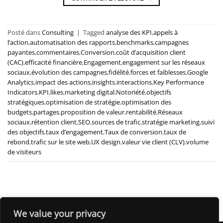
Posté dans
Consulting
|
Tagged
analyse des KPI
,
appels à
l’action
,
automatisation des rapports
,
benchmarks
,
campagnes
payantes
,
commentaires
,
Conversion
,
coût d’acquisition client
(CAC)
,
efficacité financière
,
Engagement
,
engagement sur les réseaux
sociaux
,
évolution des campagnes
,
fidélité
,
forces et faiblesses
,
Google
Analytics
,
impact des actions
,
insights
,
interactions
,
Key Performance
Indicators
,
KPI
,
likes
,
marketing digital
,
Notoriété
,
objectifs
stratégiques
,
optimisation de stratégie
,
optimisation des
budgets
,
partages
,
proposition de valeur
,
rentabilité
,
Réseaux
sociaux
,
rétention client
,
SEO
,
sources de trafic
,
stratégie marketing
,
suivi
des objectifs
,
taux d’engagement
,
Taux de conversion
,
taux de
rebond
,
trafic sur le site web
,
UX design
,
valeur vie client (CLV)
,
volume
de visiteurs
We value your privacy