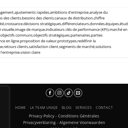
ngement
,
ajustements rapides
,
ambitions d'entreprise
,
analyse du
s des clients
,
besoins des clients
,
canaux de distribution
,
chiffre
ité
,
croissance
,
décisions stratégiques
,
différenciateurs
,
données
,
équipes
,
étud
é visuelle
,
image de marque
,
indicateurs clés de performance (KPI)
,
marché en
,
objectifs communs
,
objectifs stratégiques
,
partenaires
,
parties
nce en ligne
,
proposition de valeur
,
prototypes
,
redéfinir la
ue
,
retours clients
,
satisfaction client
,
segments de marché
,
solutions
 l'entreprise
,
vision claire
HOME
LA TEAM UNIQE
BLOG
SERVICES
CONTACT
Privacy Policy
-
Conditions Générales
Privacyverklaring
-
Algemene Voorwaarden