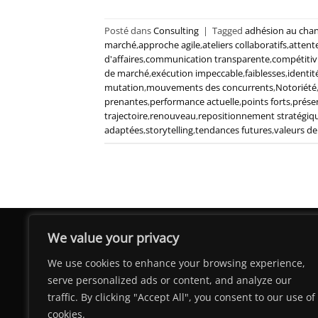
Posté dans
Consulting
|
Tagged
adhésion au cha
marché
,
approche agile
,
ateliers collaboratifs
,
attente
d'affaires
,
communication transparente
,
compétitiv
de marché
,
exécution impeccable
,
faiblesses
,
identit
mutation
,
mouvements des concurrents
,
Notoriété
prenantes
,
performance actuelle
,
points forts
,
prése
trajectoire
,
renouveau
,
repositionnement stratégiq
adaptées
,
storytelling
,
tendances futures
,
valeurs de
We value your privacy
We use cookies to enhance your browsing experience,
serve personalized ads or content, and analyze our
traffic. By clicking "Accept All", you consent to our use of
cookies.