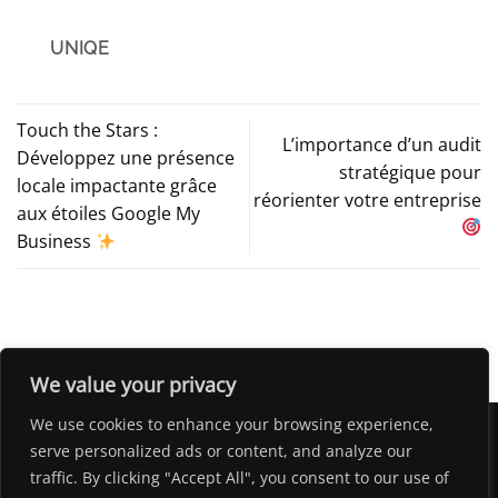
UNIQE
Touch the Stars :
L’importance d’un audit
Développez une présence
stratégique pour
locale impactante grâce
réorienter votre entreprise
aux étoiles Google My
Business
We value your privacy
We use cookies to enhance your browsing experience,
serve personalized ads or content, and analyze our
traffic. By clicking "Accept All", you consent to our use of
HOME
LA TEAM UNIQE
BLOG
SERVICES
CONTACT