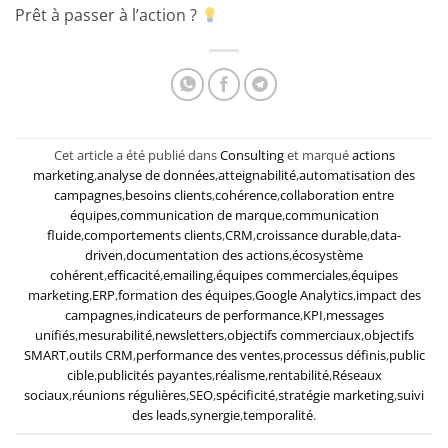
Prêt à passer à l’action ?
Cet article a été publié dans
Consulting
et marqué
actions
marketing
,
analyse de données
,
atteignabilité
,
automatisation des
campagnes
,
besoins clients
,
cohérence
,
collaboration entre
équipes
,
communication de marque
,
communication
fluide
,
comportements clients
,
CRM
,
croissance durable
,
data-
driven
,
documentation des actions
,
écosystème
cohérent
,
efficacité
,
emailing
,
équipes commerciales
,
équipes
marketing
,
ERP
,
formation des équipes
,
Google Analytics
,
impact des
campagnes
,
indicateurs de performance
,
KPI
,
messages
unifiés
,
mesurabilité
,
newsletters
,
objectifs commerciaux
,
objectifs
SMART
,
outils CRM
,
performance des ventes
,
processus définis
,
public
cible
,
publicités payantes
,
réalisme
,
rentabilité
,
Réseaux
sociaux
,
réunions régulières
,
SEO
,
spécificité
,
stratégie marketing
,
suivi
des leads
,
synergie
,
temporalité
.