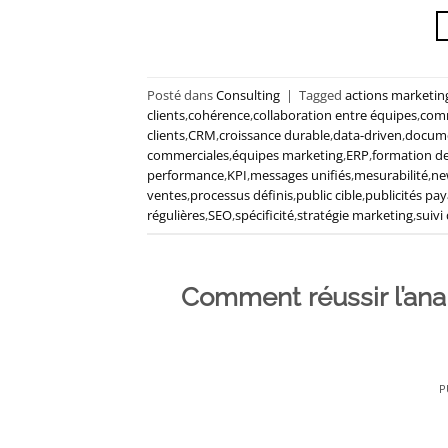
Posté dans
Consulting
|
Tagged
actions marketin
clients
,
cohérence
,
collaboration entre équipes
,
com
clients
,
CRM
,
croissance durable
,
data-driven
,
docume
commerciales
,
équipes marketing
,
ERP
,
formation d
performance
,
KPI
,
messages unifiés
,
mesurabilité
,
ne
ventes
,
processus définis
,
public cible
,
publicités pa
régulières
,
SEO
,
spécificité
,
stratégie marketing
,
suivi
Comment réussir l’ana
P