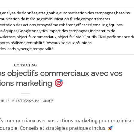
g
,
analyse de données
,
atteignable
,
automatisation des campagnes
,
besoins
munication de marque
,
communication fluide
,
comportements
ntation des actions
,
écosystème cohérent
,
efficacité
,
emailing
,
équipes
es équipes
,
Google Analytics
,
impact des campagnes
,
indicateurs de
wsletters
,
objectifs commerciaux
,
objectifs SMART
,
outils CRM
,
performance d
yantes
,
réalisme
,
rentabilité
,
Réseaux sociaux
,
réunions
 des leads
,
synergie
,
temporalité
CONSULTING
s objectifs commerciaux avec vos
ions marketing
UBLIÉ LE
13/10/2025
PAR
UNIQE
fs commerciaux avec vos actions marketing pour maximise
durable. Conseils et stratégies pratiques inclus.