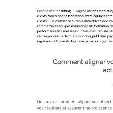
Posté dans
Consulting
|
Tagged
actions marketin
clients
,
cohérence
,
collaboration entre équipes
,
com
clients
,
CRM
,
croissance durable
,
data-driven
,
docume
commerciales
,
équipes marketing
,
ERP
,
formation d
performance
,
KPI
,
messages unifiés
,
mesurabilité
,
ne
ventes
,
processus définis
,
public cible
,
publicités pa
régulières
,
SEO
,
spécificité
,
stratégie marketing
,
suivi
Comment aligner vo
act
P
Découvrez comment aligner vos objecti
vos résultats et assurer une croissance 