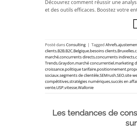
Découvrez comment réussir une analyse 
et des outils efficaces. Boostez votre en
Posté dans
Consulting
|
Tagged
Ahrefs
,
ajustemen
clients
,
B2B
,
B2C
,
Belgique
,
besoins clients
,
Bruxelles
,
c
marché
,
concurrents directs
,
concurrents indirects
,
Trends
,
Graydon
,
marché concurrentiel
,
marketing di
croissance
,
politique tarifaire
,
positionnement
,
propo
sociaux
,
segments de clientèle
,
SEMrush
,
SEO
,
site w
compétitives
,
stratégies numériques
,
succès en affa
vente
,
USP
,
vitesse
,
Wallonie
Les tendances de cons
sur