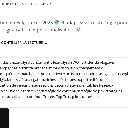
UBLIÉ LE
12/05/2025
PAR
UNIQE
ion en Belgique en 2025
et adaptez votre stratégie pour
, digitalisation et personnalisation.
CONTINUER LA LECTURE
→
t des prix
,
analyse concurrentielle
,
analyse SWOT
,
articles de blog
,
avis
ampagnes publicitaires
,
canaux de distribution
,
changement du
conquête de marché
,
design
,
expérience utilisateur
,
Flandre
,
Google Avis
,
Googl
gital
,
mots-clés
,
navigation
,
niches spécifiques
,
opportunités de
sition de valeur unique
,
régions géographiques
,
rentabilité
,
Réseaux
eb
,
solutions alternatives
,
stratégie de contenu
,
stratégie de prix
,
stratégies
ires
,
surveillance continue
,
Trends Top
,
Trustpilot
,
tunnels de