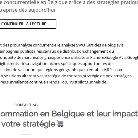
concurrentielle en Belgique grâce à des stratégies pratiq
treprise dès aujourd’hui !
CONTINUER LA LECTURE
→
t des prix
,
analyse concurrentielle
,
analyse SWOT
,
articles de blog
,
avis
ampagnes publicitaires
,
canaux de distribution
,
changement du
conquête de marché
,
design
,
expérience utilisateur
,
Flandre
,
Google Avis
,
Googl
gital
,
mots-clés
,
navigation
,
niches spécifiques
,
opportunités de
sition de valeur unique
,
régions géographiques
,
rentabilité
,
Réseaux
eb
,
solutions alternatives
,
stratégie de contenu
,
stratégie de prix
,
stratégies
ires
,
surveillance continue
,
Trends Top
,
Trustpilot
,
tunnels de
CONSULTING
ommation en Belgique et leur impact
 votre stratégie