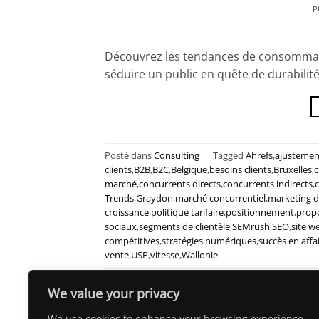
P
Découvrez les tendances de consommat
séduire un public en quête de durabilité
Posté dans
Consulting
|
Tagged
Ahrefs
,
ajustemen
clients
,
B2B
,
B2C
,
Belgique
,
besoins clients
,
Bruxelles
,
c
marché
,
concurrents directs
,
concurrents indirects
,
Trends
,
Graydon
,
marché concurrentiel
,
marketing di
croissance
,
politique tarifaire
,
positionnement
,
propo
sociaux
,
segments de clientèle
,
SEMrush
,
SEO
,
site w
compétitives
,
stratégies numériques
,
succès en affa
vente
,
USP
,
vitesse
,
Wallonie
We value your privacy
We use cookies to enhance your browsing experience,