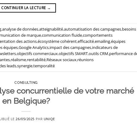
CONTINUER LA LECTURE
→
g
,
analyse de données
,
atteignabilité
,
automatisation des campagnes
,
besoins
munication de marque
,
communication fluide
,
comportements
ntation des actions
,
écosystème cohérent
,
efficacité
,
emailing
,
équipes
es équipes
,
Google Analytics
,
impact des campagnes
,
indicateurs de
wsletters
,
objectifs commerciaux
,
objectifs SMART
,
outils CRM
,
performance d
yantes
,
réalisme
,
rentabilité
,
Réseaux sociaux
,
réunions
 des leads
,
synergie
,
temporalité
CONSULTING
lyse concurrentielle de votre marché
en Belgique?
UBLIÉ LE
26/05/2025
PAR
UNIQE