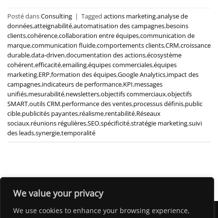
Posté dans
Consulting
|
Tagged
actions marketing
,
analyse de
données
,
atteignabilité
,
automatisation des campagnes
,
besoins
clients
,
cohérence
,
collaboration entre équipes
,
communication de
marque
,
communication fluide
,
comportements clients
,
CRM
,
croissance
durable
,
data-driven
,
documentation des actions
,
écosystème
cohérent
,
efficacité
,
emailing
,
équipes commerciales
,
équipes
marketing
,
ERP
,
formation des équipes
,
Google Analytics
,
impact des
campagnes
,
indicateurs de performance
,
KPI
,
messages
unifiés
,
mesurabilité
,
newsletters
,
objectifs commerciaux
,
objectifs
SMART
,
outils CRM
,
performance des ventes
,
processus définis
,
public
cible
,
publicités payantes
,
réalisme
,
rentabilité
,
Réseaux
sociaux
,
réunions régulières
,
SEO
,
spécificité
,
stratégie marketing
,
suivi
des leads
,
synergie
,
temporalité
We value your privacy
We use cookies to enhance your browsing experience,