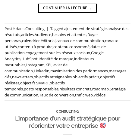
CONTINUER LA LECTURE
→
Posté dans
Consulting
|
Tagged
ajustement de stratégie
,
analyse des
résultats
,
articles
,
Audience
,
besoins et attentes
,
Buyer
personas
,
calendrier éditorial
,
canaux de communication
,
canaux
utilisés
,
contenu à produire
,
contenu consommé
,
dates de
publication
,
engagement sur les réseaux sociaux
,
Google
Analytics
,
HubSpot
,
Identité de marque
,
indicateurs
mesurables
,
Instagram
,
KPI
,
levier de
communication
,
LinkedIn
,
maximisation des performances
,
messages
clés
,
newsletters
,
objectifs atteignables
,
objectifs précis
,
objectifs
réalistes
,
objectifs SMART
,
objectifs
temporels
,
posts
,
responsables
,
résultats concrets
,
roadmap
,
Stratégie
de communication
,
Taux de conversion
,
trafic web
,
vidéos
CONSULTING
L’importance d’un audit stratégique pour
réorienter votre entreprise