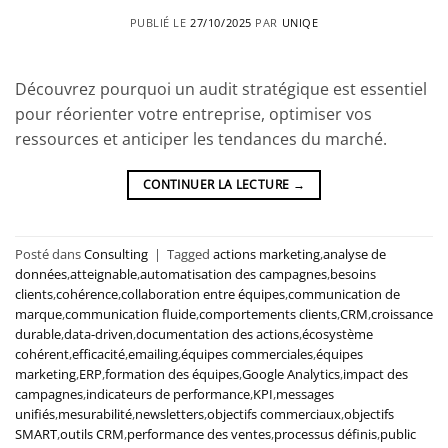
PUBLIÉ LE
27/10/2025
PAR
UNIQE
Découvrez pourquoi un audit stratégique est essentiel
pour réorienter votre entreprise, optimiser vos
ressources et anticiper les tendances du marché.
CONTINUER LA LECTURE
→
Posté dans
Consulting
|
Tagged
actions marketing
,
analyse de
données
,
atteignable
,
automatisation des campagnes
,
besoins
clients
,
cohérence
,
collaboration entre équipes
,
communication de
marque
,
communication fluide
,
comportements clients
,
CRM
,
croissance
durable
,
data-driven
,
documentation des actions
,
écosystème
cohérent
,
efficacité
,
emailing
,
équipes commerciales
,
équipes
marketing
,
ERP
,
formation des équipes
,
Google Analytics
,
impact des
campagnes
,
indicateurs de performance
,
KPI
,
messages
unifiés
,
mesurabilité
,
newsletters
,
objectifs commerciaux
,
objectifs
SMART
,
outils CRM
,
performance des ventes
,
processus définis
,
public