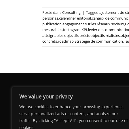
Posté dans
Consulting
|
Tagged
ajustement de st
personas
,
calendrier éditorial
,
canaux de communic
publication
,
engagement sur les réseaux sociaux
,
Go
mesurables
,
Instagram
,
KPI
,
levier de communicatio
atteignables
,
objectifs précis
,
objectifs réalistes
,
obje
concrets
,
roadmap
,
Stratégie de communication
,
Ta
We value your privacy
We use cookies to enhance your browsing experience,
serve personalized ads or content, and analyze our
traffic. By clicking "Accept All", you consent to our use of
cookies.