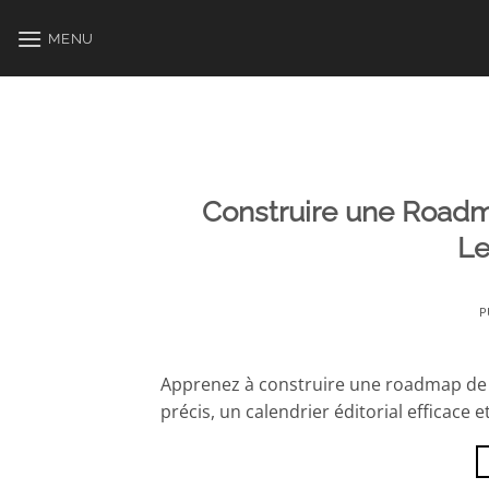
Passer
au
MENU
contenu
Construire une Roadm
Le
P
Apprenez à construire une roadmap de c
précis, un calendrier éditorial efficace