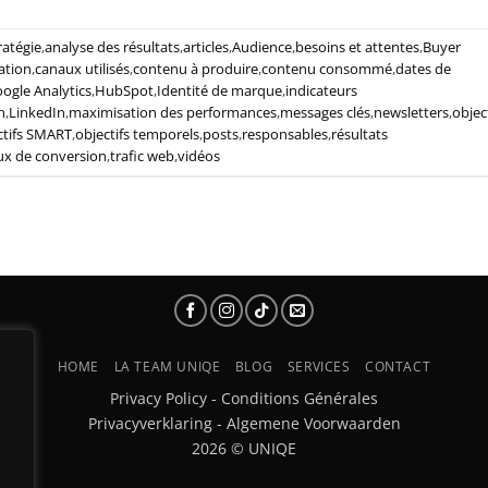
ratégie
,
analyse des résultats
,
articles
,
Audience
,
besoins et attentes
,
Buyer
ation
,
canaux utilisés
,
contenu à produire
,
contenu consommé
,
dates de
ogle Analytics
,
HubSpot
,
Identité de marque
,
indicateurs
n
,
LinkedIn
,
maximisation des performances
,
messages clés
,
newsletters
,
objec
ctifs SMART
,
objectifs temporels
,
posts
,
responsables
,
résultats
ux de conversion
,
trafic web
,
vidéos
HOME
LA TEAM UNIQE
BLOG
SERVICES
CONTACT
Privacy Policy
-
Conditions Générales
Privacyverklaring
-
Algemene Voorwaarden
2026 © UNIQE