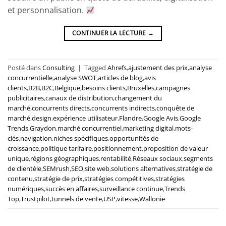
et personnalisation.
CONTINUER LA LECTURE
→
Posté dans
Consulting
|
Tagged
Ahrefs
,
ajustement des prix
,
analyse
concurrentielle
,
analyse SWOT
,
articles de blog
,
avis
clients
,
B2B
,
B2C
,
Belgique
,
besoins clients
,
Bruxelles
,
campagnes
publicitaires
,
canaux de distribution
,
changement du
marché
,
concurrents directs
,
concurrents indirects
,
conquête de
marché
,
design
,
expérience utilisateur
,
Flandre
,
Google Avis
,
Google
Trends
,
Graydon
,
marché concurrentiel
,
marketing digital
,
mots-
clés
,
navigation
,
niches spécifiques
,
opportunités de
croissance
,
politique tarifaire
,
positionnement
,
proposition de valeur
unique
,
régions géographiques
,
rentabilité
,
Réseaux sociaux
,
segments
de clientèle
,
SEMrush
,
SEO
,
site web
,
solutions alternatives
,
stratégie de
contenu
,
stratégie de prix
,
stratégies compétitives
,
stratégies
numériques
,
succès en affaires
,
surveillance continue
,
Trends
Top
,
Trustpilot
,
tunnels de vente
,
USP
,
vitesse
,
Wallonie