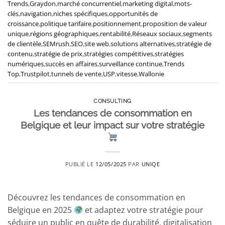
Trends
,
Graydon
,
marché concurrentiel
,
marketing digital
,
mots-
clés
,
navigation
,
niches spécifiques
,
opportunités de
croissance
,
politique tarifaire
,
positionnement
,
proposition de valeur
unique
,
régions géographiques
,
rentabilité
,
Réseaux sociaux
,
segments
de clientèle
,
SEMrush
,
SEO
,
site web
,
solutions alternatives
,
stratégie de
contenu
,
stratégie de prix
,
stratégies compétitives
,
stratégies
numériques
,
succès en affaires
,
surveillance continue
,
Trends
Top
,
Trustpilot
,
tunnels de vente
,
USP
,
vitesse
,
Wallonie
CONSULTING
Les tendances de consommation en
Belgique et leur impact sur votre stratégie
PUBLIÉ LE
12/05/2025
PAR
UNIQE
Découvrez les tendances de consommation en
Belgique en 2025
et adaptez votre stratégie pour
séduire un public en quête de durabilité, digitalisation