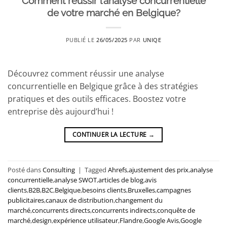
Comment réussir l’analyse concurrentielle
de votre marché en Belgique?
PUBLIÉ LE
26/05/2025
PAR
UNIQE
Découvrez comment réussir une analyse
concurrentielle en Belgique grâce à des stratégies
pratiques et des outils efficaces. Boostez votre
entreprise dès aujourd’hui !
CONTINUER LA LECTURE
→
Posté dans
Consulting
|
Tagged
Ahrefs
,
ajustement des prix
,
analyse
concurrentielle
,
analyse SWOT
,
articles de blog
,
avis
clients
,
B2B
,
B2C
,
Belgique
,
besoins clients
,
Bruxelles
,
campagnes
publicitaires
,
canaux de distribution
,
changement du
marché
,
concurrents directs
,
concurrents indirects
,
conquête de
marché
,
design
,
expérience utilisateur
,
Flandre
,
Google Avis
,
Google