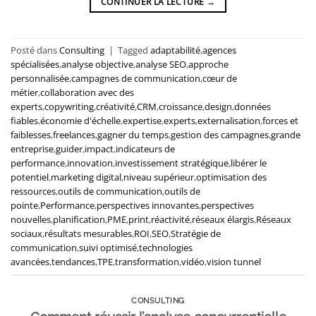
CONTINUER LA LECTURE
→
Posté dans
Consulting
|
Tagged
adaptabilité
,
agences
spécialisées
,
analyse objective
,
analyse SEO
,
approche
personnalisée
,
campagnes de communication
,
cœur de
métier
,
collaboration avec des
experts
,
copywriting
,
créativité
,
CRM
,
croissance
,
design
,
données
fiables
,
économie d'échelle
,
expertise
,
experts
,
externalisation
,
forces et
faiblesses
,
freelances
,
gagner du temps
,
gestion des campagnes
,
grande
entreprise
,
guider
,
impact
,
indicateurs de
performance
,
innovation
,
investissement stratégique
,
libérer le
potentiel
,
marketing digital
,
niveau supérieur
,
optimisation des
ressources
,
outils de communication
,
outils de
pointe
,
Performance
,
perspectives innovantes
,
perspectives
nouvelles
,
planification
,
PME
,
print
,
réactivité
,
réseaux élargis
,
Réseaux
sociaux
,
résultats mesurables
,
ROI
,
SEO
,
Stratégie de
communication
,
suivi optimisé
,
technologies
avancées
,
tendances
,
TPE
,
transformation
,
vidéo
,
vision tunnel
CONSULTING