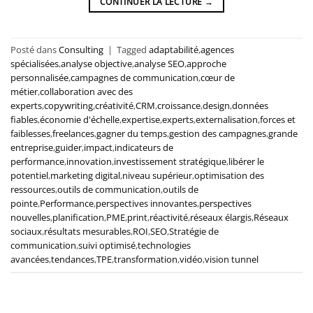
CONTINUER LA LECTURE
→
Posté dans
Consulting
|
Tagged
adaptabilité
,
agences
spécialisées
,
analyse objective
,
analyse SEO
,
approche
personnalisée
,
campagnes de communication
,
cœur de
métier
,
collaboration avec des
experts
,
copywriting
,
créativité
,
CRM
,
croissance
,
design
,
données
fiables
,
économie d'échelle
,
expertise
,
experts
,
externalisation
,
forces et
faiblesses
,
freelances
,
gagner du temps
,
gestion des campagnes
,
grande
entreprise
,
guider
,
impact
,
indicateurs de
performance
,
innovation
,
investissement stratégique
,
libérer le
potentiel
,
marketing digital
,
niveau supérieur
,
optimisation des
ressources
,
outils de communication
,
outils de
pointe
,
Performance
,
perspectives innovantes
,
perspectives
nouvelles
,
planification
,
PME
,
print
,
réactivité
,
réseaux élargis
,
Réseaux
sociaux
,
résultats mesurables
,
ROI
,
SEO
,
Stratégie de
communication
,
suivi optimisé
,
technologies
avancées
,
tendances
,
TPE
,
transformation
,
vidéo
,
vision tunnel