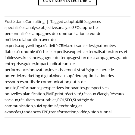
CONTINUER LA LECTURE
→
Posté dans
Consulting
|
Tagged
adaptabilité
,
agences
spécialisées
,
analyse objective
,
analyse SEO
,
approche
personnalisée
,
campagnes de communication
,
cœur de
métier
,
collaboration avec des
experts
,
copywriting
,
créativité
,
CRM
,
croissance
,
design
,
données
fiables
,
économie d'échelle
,
expertise
,
experts
,
externalisation
,
forces et
faiblesses
,
freelances
,
gagner du temps
,
gestion des campagnes
,
grande
entreprise
,
guider
,
impact
,
indicateurs de
performance
,
innovation
,
investissement stratégique
,
libérer le
potentiel
,
marketing digital
,
niveau supérieur
,
optimisation des
ressources
,
outils de communication
,
outils de
pointe
,
Performance
,
perspectives innovantes
,
perspectives
nouvelles
,
planification
,
PME
,
print
,
réactivité
,
réseaux élargis
,
Réseaux
sociaux
,
résultats mesurables
,
ROI
,
SEO
,
Stratégie de
communication
,
suivi optimisé
,
technologies
avancées
,
tendances
,
TPE
,
transformation
,
vidéo
,
vision tunnel