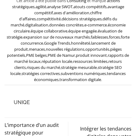
Cet article a été publié dans
Consulting
et marqué
actions
stratégiques
,
agilité
,
analyse SWOT
,
atouts compétitifs
,
avantage
compétitif
,
axes d'amélioration
,
chiffre
d'affaires
,
compétitivité
,
décisions stratégiques
,
défis du
marché
,
digitalisation
,
données concrètes
,
e-commerce
,
économie
circulaire
,
équipe collaborative
,
équipe engagée
,
évaluation de
stratégie
,
expansion sur de nouveaux marchés
,
faiblesses
,
forces
,
forte
concurrence
,
Google Trends
,
honnêteté
,
lancement de
produit
,
menaces
,
nouvelles régulations
,
opportunités
,
pièges
potentiels
,
PME belges
,
PME de Namur
,
produit innovant
,
rapports de
marché locaux
,
réputation locale
,
ressources limitées
,
retours
clients
,
risques du marché
,
stratégie mesurable
,
stratégie SEO
locale
,
stratégies correctives
,
subventions numériques
,
tendances
économiques
,
transformation digitale
.
UNIQE
L’importance d’un audit
Intégrer les tendances
stratégique pour