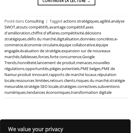
CONTINUER LA LECTURE
→
Posté dans
Consulting
|
Tagged
actions stratégiques
,
agilité
,
analyse
SWOT
,
atouts compétitifs
,
avantage compétitif
,
axes
d'amélioration
,
chiffre d'affaires
,
compétitivité
,
décisions
stratégiques
,
défis du marché
,
digitalisation
,
données concrètes
,
e-
commerce
,
économie circulaire
,
équipe collaborative
,
équipe
engagée
,
évaluation de stratégie
,
expansion sur de nouveaux
marchés
,
faiblesses
,
forces
,
forte concurrence
,
Google
Trends
,
honnêteté
,
lancement de produit
,
menaces
,
nouvelles
régulations
,
opportunités
,
pièges potentiels
,
PME belges
,
PME de
Namur
,
produit innovant
,
rapports de marché locaux
,
réputation
locale
,
ressources limitées
,
retours clients
,
risques du marché
,
stratégie
mesurable
,
stratégie SEO locale
,
stratégies correctives
,
subventions
numériques
,
tendances économiques
,
transformation digitale
We value your privacy