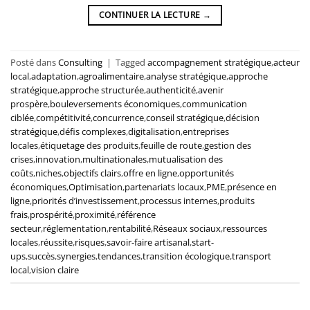
CONTINUER LA LECTURE
→
Posté dans
Consulting
|
Tagged
accompagnement stratégique
,
acteur
local
,
adaptation
,
agroalimentaire
,
analyse stratégique
,
approche
stratégique
,
approche structurée
,
authenticité
,
avenir
prospère
,
bouleversements économiques
,
communication
ciblée
,
compétitivité
,
concurrence
,
conseil stratégique
,
décision
stratégique
,
défis complexes
,
digitalisation
,
entreprises
locales
,
étiquetage des produits
,
feuille de route
,
gestion des
crises
,
innovation
,
multinationales
,
mutualisation des
coûts
,
niches
,
objectifs clairs
,
offre en ligne
,
opportunités
économiques
,
Optimisation
,
partenariats locaux
,
PME
,
présence en
ligne
,
priorités d’investissement
,
processus internes
,
produits
frais
,
prospérité
,
proximité
,
référence
secteur
,
réglementation
,
rentabilité
,
Réseaux sociaux
,
ressources
locales
,
réussite
,
risques
,
savoir-faire artisanal
,
start-
ups
,
succès
,
synergies
,
tendances
,
transition écologique
,
transport
local
,
vision claire