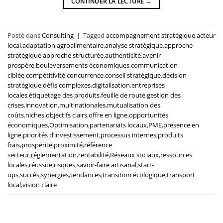
CONTINUER LA LECTURE
→
Posté dans
Consulting
|
Tagged
accompagnement stratégique
,
acteur
local
,
adaptation
,
agroalimentaire
,
analyse stratégique
,
approche
stratégique
,
approche structurée
,
authenticité
,
avenir
prospère
,
bouleversements économiques
,
communication
ciblée
,
compétitivité
,
concurrence
,
conseil stratégique
,
décision
stratégique
,
défis complexes
,
digitalisation
,
entreprises
locales
,
étiquetage des produits
,
feuille de route
,
gestion des
crises
,
innovation
,
multinationales
,
mutualisation des
coûts
,
niches
,
objectifs clairs
,
offre en ligne
,
opportunités
économiques
,
Optimisation
,
partenariats locaux
,
PME
,
présence en
ligne
,
priorités d’investissement
,
processus internes
,
produits
frais
,
prospérité
,
proximité
,
référence
secteur
,
réglementation
,
rentabilité
,
Réseaux sociaux
,
ressources
locales
,
réussite
,
risques
,
savoir-faire artisanal
,
start-
ups
,
succès
,
synergies
,
tendances
,
transition écologique
,
transport
local
,
vision claire