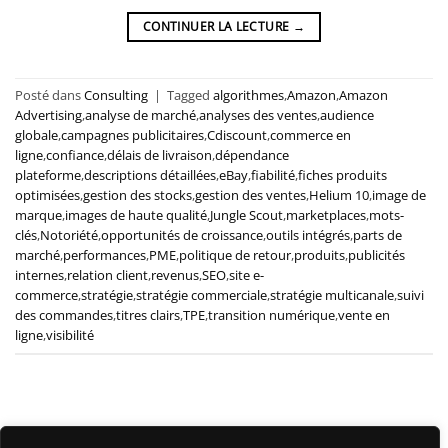
CONTINUER LA LECTURE
→
Posté dans
Consulting
|
Tagged
algorithmes
,
Amazon
,
Amazon
Advertising
,
analyse de marché
,
analyses des ventes
,
audience
globale
,
campagnes publicitaires
,
Cdiscount
,
commerce en
ligne
,
confiance
,
délais de livraison
,
dépendance
plateforme
,
descriptions détaillées
,
eBay
,
fiabilité
,
fiches produits
optimisées
,
gestion des stocks
,
gestion des ventes
,
Helium 10
,
image de
marque
,
images de haute qualité
,
Jungle Scout
,
marketplaces
,
mots-
clés
,
Notoriété
,
opportunités de croissance
,
outils intégrés
,
parts de
marché
,
performances
,
PME
,
politique de retour
,
produits
,
publicités
internes
,
relation client
,
revenus
,
SEO
,
site e-
commerce
,
stratégie
,
stratégie commerciale
,
stratégie multicanale
,
suivi
des commandes
,
titres clairs
,
TPE
,
transition numérique
,
vente en
ligne
,
visibilité