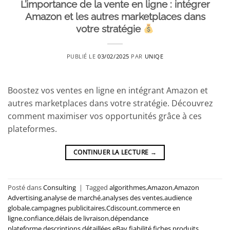
L’importance de la vente en ligne : intégrer
Amazon et les autres marketplaces dans
votre stratégie
PUBLIÉ LE
03/02/2025
PAR
UNIQE
Boostez vos ventes en ligne en intégrant Amazon et
autres marketplaces dans votre stratégie. Découvrez
comment maximiser vos opportunités grâce à ces
plateformes.
CONTINUER LA LECTURE
→
Posté dans
Consulting
|
Tagged
algorithmes
,
Amazon
,
Amazon
Advertising
,
analyse de marché
,
analyses des ventes
,
audience
globale
,
campagnes publicitaires
,
Cdiscount
,
commerce en
ligne
,
confiance
,
délais de livraison
,
dépendance
plateforme
,
descriptions détaillées
,
eBay
,
fiabilité
,
fiches produits