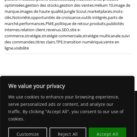
optimisées
,
gestion des stocks
,
gestion des ventes
,
Helium 10
,
image de
marque
,
images de haute qualité
,
Jungle Scout
,
marketplaces
,
mots-
clés
,
Notoriété
,
opportunités de croissance
,
outils intégrés
,
parts de
marché
,
performances
,
PME
,
politique de retour
,
produits
,
publicités
internes
,
relation client
,
revenus
,
SEO
,
site e-
commerce
,
stratégie
,
stratégie commerciale
,
stratégie multicanale
,
suivi
des commandes
,
titres clairs
,
TPE
,
transition numérique
,
vente en
ligne
,
visibilité
We value your privacy
We use cookies to enhance your browsing experience,
serve personalized ads or content, and analyze our
traffic. By clicking "Accept All", you consent to our use of
HOME
LA TEAM UNIQE
BLOG
SERVICES
CONTACT
cookies.
Privacy Policy
-
Conditions Générales
Privacyverklaring
-
Algemene Voorwaarden
Customize
Reject All
Accept All