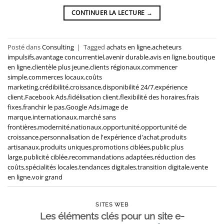
CONTINUER LA LECTURE
→
Posté dans
Consulting
|
Tagged
achats en ligne
,
acheteurs
impulsifs
,
avantage concurrentiel
,
avenir durable
,
avis en ligne
,
boutique
en ligne
,
clientèle plus jeune
,
clients régionaux
,
commencer
simple
,
commerces locaux
,
coûts
marketing
,
crédibilité
,
croissance
,
disponibilité 24/7
,
expérience
client
,
Facebook Ads
,
fidélisation client
,
flexibilité des horaires
,
frais
fixes
,
franchir le pas
,
Google Ads
,
image de
marque
,
internationaux
,
marché sans
frontières
,
modernité
,
nationaux
,
opportunité
,
opportunité de
croissance
,
personnalisation de l'expérience d'achat
,
produits
artisanaux
,
produits uniques
,
promotions ciblées
,
public plus
large
,
publicité ciblée
,
recommandations adaptées
,
réduction des
coûts
,
spécialités locales
,
tendances digitales
,
transition digitale
,
vente
en ligne
,
voir grand
SITES WEB
Les éléments clés pour un site e-