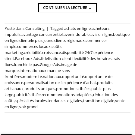
CONTINUER LA LECTURE
→
Posté dans
Consulting
|
Tagged
achats en ligne
,
acheteurs
impulsifs
,
avantage concurrentiel
,
avenir durable
,
avis en ligne
,
boutique
en ligne
,
clientèle plus jeune
,
clients régionaux
,
commencer
simple
,
commerces locaux
,
coûts
marketing
,
crédibilité
,
croissance
,
disponibilité 24/7
,
expérience
client
,
Facebook Ads
,
fidélisation client
,
flexibilité des horaires
,
frais
fixes
,
franchir le pas
,
Google Ads
,
image de
marque
,
internationaux
,
marché sans
frontières
,
modernité
,
nationaux
,
opportunité
,
opportunité de
croissance
,
personnalisation de l'expérience d'achat
,
produits
artisanaux
,
produits uniques
,
promotions ciblées
,
public plus
large
,
publicité ciblée
,
recommandations adaptées
,
réduction des
coûts
,
spécialités locales
,
tendances digitales
,
transition digitale
,
vente
en ligne
,
voir grand