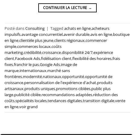
CONTINUER LA LECTURE
→
Posté dans
Consulting
|
Tagged
achats en ligne
,
acheteurs
impulsifs
,
avantage concurrentiel
,
avenir durable
,
avis en ligne
,
boutique
en ligne
,
clientèle plus jeune
,
clients régionaux
,
commencer
simple
,
commerces locaux
,
coûts
marketing
,
crédibilité
,
croissance
,
disponibilité 24/7
,
expérience
client
,
Facebook Ads
,
fidélisation client
,
flexibilité des horaires
,
frais
fixes
,
franchir le pas
,
Google Ads
,
image de
marque
,
internationaux
,
marché sans
frontières
,
modernité
,
nationaux
,
opportunité
,
opportunité de
croissance
,
personnalisation de l'expérience d'achat
,
produits
artisanaux
,
produits uniques
,
promotions ciblées
,
public plus
large
,
publicité ciblée
,
recommandations adaptées
,
réduction des
coûts
,
spécialités locales
,
tendances digitales
,
transition digitale
,
vente
en ligne
,
voir grand