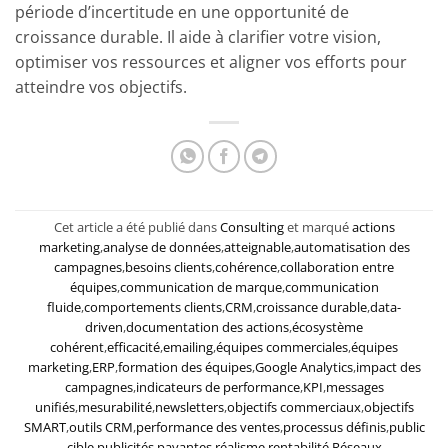
période d’incertitude en une opportunité de
croissance durable. Il aide à clarifier votre vision,
optimiser vos ressources et aligner vos efforts pour
atteindre vos objectifs.
Cet article a été publié dans
Consulting
et marqué
actions
marketing
,
analyse de données
,
atteignable
,
automatisation des
campagnes
,
besoins clients
,
cohérence
,
collaboration entre
équipes
,
communication de marque
,
communication
fluide
,
comportements clients
,
CRM
,
croissance durable
,
data-
driven
,
documentation des actions
,
écosystème
cohérent
,
efficacité
,
emailing
,
équipes commerciales
,
équipes
marketing
,
ERP
,
formation des équipes
,
Google Analytics
,
impact des
campagnes
,
indicateurs de performance
,
KPI
,
messages
unifiés
,
mesurabilité
,
newsletters
,
objectifs commerciaux
,
objectifs
SMART
,
outils CRM
,
performance des ventes
,
processus définis
,
public
cible
,
publicités payantes
,
réalisme
,
rentabilité
,
Réseaux