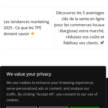
Découvrez les 5 avantages
clés de la vente en ligne
Les tendances marketing
pour les commerces locaux
2025 : Ce que les TPE
: élargissez votre marché,
doivent savoir
réduisez vos coûts et
fidélisez vos clients.
We value your privacy
We use cookies to enhance your browsing experience,
serve personalized ads or content, and analyze our
traffic. By clicking "Accept All", you consent to our use of
HOME
LA TEAM UNIQE
BLOG
SERVICES
CONTACT
cookies.
Privacy Policy
-
Conditions Générales