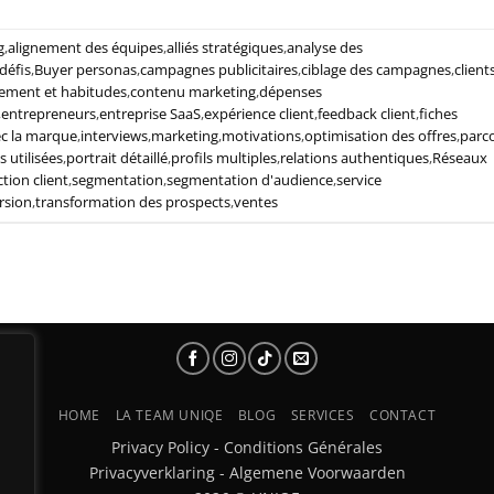
g
,
alignement des équipes
,
alliés stratégiques
,
analyse des
défis
,
Buyer personas
,
campagnes publicitaires
,
ciblage des campagnes
,
client
ement et habitudes
,
contenu marketing
,
dépenses
,
entrepreneurs
,
entreprise SaaS
,
expérience client
,
feedback client
,
fiches
ec la marque
,
interviews
,
marketing
,
motivations
,
optimisation des offres
,
parc
 utilisées
,
portrait détaillé
,
profils multiples
,
relations authentiques
,
Réseaux
ction client
,
segmentation
,
segmentation d'audience
,
service
rsion
,
transformation des prospects
,
ventes
HOME
LA TEAM UNIQE
BLOG
SERVICES
CONTACT
Privacy Policy
-
Conditions Générales
Privacyverklaring
-
Algemene Voorwaarden