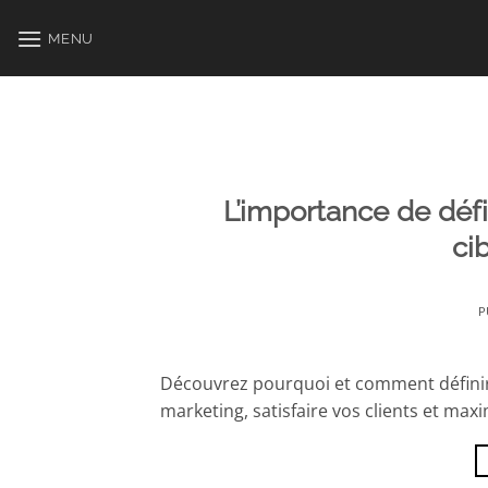
Passer
au
MENU
contenu
L’importance de déf
ci
P
Découvrez pourquoi et comment défini
marketing, satisfaire vos clients et max