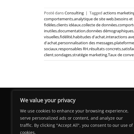
Posté dans
Consulting
|
Tagged
actions marketin
comportements
,
analytique de site web
,
besoins et 
fidèles
,
clients idéaux
,
collecte de données
,
comport
inutiles
,
documentation
,
données démographiques
visuelles
,
fidélité
,
habitudes d'achat
,
interactions av
d'achat
,
personnalisation des messages
,
plateformes
sociaux
,
responsables RH
,
résultats concrets
,
satisfa
client
,
sondages
,
stratégie marketing
,
Taux de conve
We value your privacy
We use cookies to enhance your browsing experience,
serve personalized ads or content, and analyze our
traffic. By clicking "Accept All", you consent to our use of
cookies.