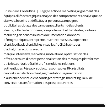
Posté dans
Consulting
|
Tagged
actions marketing
,
alignement des
équipes
,
alliés stratégiques
,
analyse des comportements
,
analytique de
site web
,
besoins et défis
,
Buyer personas
,
campagnes
publicitaires
,
ciblage des campagnes
,
clients fidèles
,
clients
idéaux
,
collecte de données
,
comportement et habitudes
,
contenu
marketing
,
dépenses inutiles
,
documentation
,
données
démographiques
,
entrepreneurs
,
entreprise SaaS
,
expérience
client
,
feedback client
,
fiches visuelles
,
fidélité
,
habitudes
d'achat
,
interactions avec la
marque
,
interviews
,
marketing
,
motivations
,
optimisation des
offres
,
parcours d'achat
,
personnalisation des messages
,
plateformes
utilisées
,
portrait détaillé
,
profils multiples
,
relations
authentiques
,
Réseaux sociaux
,
responsables RH
,
résultats
concrets
,
satisfaction client
,
segmentation
,
segmentation
d'audience
,
service client
,
sondages
,
stratégie marketing
,
Taux de
conversion
,
transformation des prospects
,
ventes