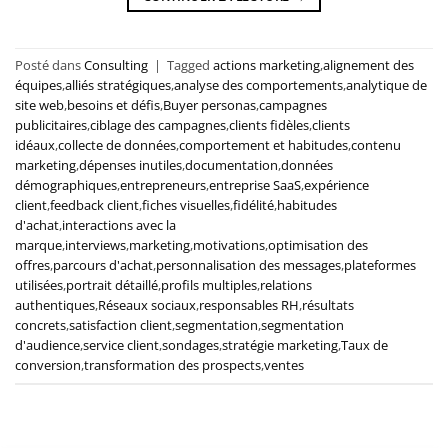
Posté dans
Consulting
|
Tagged
actions marketing
,
alignement des
équipes
,
alliés stratégiques
,
analyse des comportements
,
analytique de
site web
,
besoins et défis
,
Buyer personas
,
campagnes
publicitaires
,
ciblage des campagnes
,
clients fidèles
,
clients
idéaux
,
collecte de données
,
comportement et habitudes
,
contenu
marketing
,
dépenses inutiles
,
documentation
,
données
démographiques
,
entrepreneurs
,
entreprise SaaS
,
expérience
client
,
feedback client
,
fiches visuelles
,
fidélité
,
habitudes
d'achat
,
interactions avec la
marque
,
interviews
,
marketing
,
motivations
,
optimisation des
offres
,
parcours d'achat
,
personnalisation des messages
,
plateformes
utilisées
,
portrait détaillé
,
profils multiples
,
relations
authentiques
,
Réseaux sociaux
,
responsables RH
,
résultats
concrets
,
satisfaction client
,
segmentation
,
segmentation
d'audience
,
service client
,
sondages
,
stratégie marketing
,
Taux de
conversion
,
transformation des prospects
,
ventes