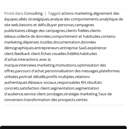
Posté dans
Consulting
|
Tagged
actions marketing
,
alignement des
équipes
,
alliés stratégiques
,
analyse des comportements
,
analytique de
site web
,
besoins et défis
,
Buyer personas
,
campagnes
publicitaires
,
ciblage des campagnes
,
clients fidèles
,
clients
idéaux
,
collecte de données
,
comportement et habitudes
,
contenu
marketing
,
dépenses inutiles
,
documentation
,
données
démographiques
,
entrepreneurs
,
entreprise SaaS
,
expérience
client
,
feedback client
,
fiches visuelles
,
fidélité
,
habitudes
d'achat
,
interactions avec la
marque
,
interviews
,
marketing
,
motivations
,
optimisation des
offres
,
parcours d'achat
,
personnalisation des messages
,
plateformes
utilisées
,
portrait détaillé
,
profils multiples
,
relations
authentiques
,
Réseaux sociaux
,
responsables RH
,
résultats
concrets
,
satisfaction client
,
segmentation
,
segmentation
d'audience
,
service client
,
sondages
,
stratégie marketing
,
Taux de
conversion
,
transformation des prospects
,
ventes